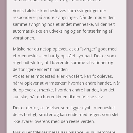
Vores følelser kan beskrives som svingninger der
responderer på andre svingninger. Når de møder den
samme svingning hos et andet menneske, vil der helt
automatisk ske en udveksling og en forstærkning af
vibrationen.
Måske har du netop oplevet, at du “svinger” godt med
et menneske – en hurtig opstået sympati. Det er som
regel udtryk for, at I bærer de samme vibrationer og
derfor “genkender” hinanden.
At det er et mødested eller krydsfelt, kan fx opleves,
når vi oplever at vi “mærker” hvordan andre har det. Når
du oplever at mærke, hvordan andre har det, kan det
kun ske, når du bærer kimen til den følelse selv.
Det er derfor, at følelser som ligger dybt i mennesket
deles hurtigt, smitter og kan ende med følger, som slet
ikke svarer overens med den reelle verden.
Hvis du er følelsesmæssig i ubalance, vil du nemmere