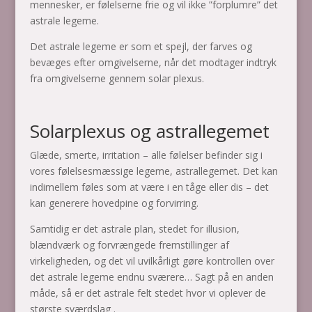
mennesker, er følelserne frie og vil ikke ”forplumre” det
astrale legeme.
Det astrale legeme er som et spejl, der farves og
bevæges efter omgivelserne, når det modtager indtryk
fra omgivelserne gennem solar plexus.
Solarplexus og astrallegemet
Glæde, smerte, irritation – alle følelser befinder sig i
vores følelsesmæssige legeme, astrallegemet. Det kan
indimellem føles som at være i en tåge eller dis – det
kan generere hovedpine og forvirring.
Samtidig er det astrale plan, stedet for illusion,
blændværk og forvrængede fremstillinger af
virkeligheden, og det vil uvilkårligt gøre kontrollen over
det astrale legeme endnu sværere… Sagt på en anden
måde, så er det astrale felt stedet hvor vi oplever de
største sværdslag .