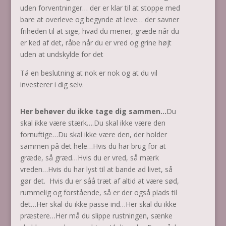
uden forventninger… der er klar til at stoppe med
bare at overleve og begynde at leve… der savner
friheden til at sige, hvad du mener, græde når du
er ked af det, råbe når du er vred og grine højt
uden at undskylde for det
Tá en beslutning at nok er nok og at du vil
investerer i dig selv.
Her behøver du ikke tage dig sammen…
Du
skal ikke være stærk….Du skal ikke være den
fornuftige…Du skal ikke være den, der holder
sammen på det hele…Hvis du har brug for at
græde, så græd…Hvis du er vred, så mærk
vreden…Hvis du har lyst til at bande ad livet, så
gør det. Hvis du er såå træt af altid at være sød,
rummelig og forstående, så er der også plads til
det…Her skal du ikke passe ind…Her skal du ikke
præstere…Her må du slippe rustningen, sænke