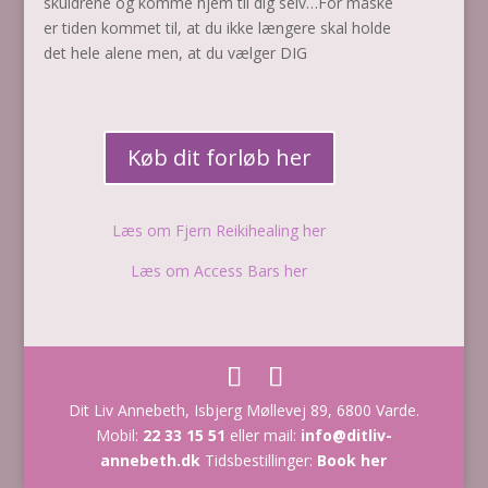
skuldrene og komme hjem til dig selv…For måske
er tiden kommet til, at du ikke længere skal holde
det hele alene men, at du vælger DIG
Køb dit forløb her
Læs om Fjern Reikihealing her
Læs om Access Bars her
Dit Liv Annebeth, Isbjerg Møllevej 89, 6800 Varde.
Mobil:
22 33 15 51
eller mail:
info@ditliv-
annebeth.dk
Tidsbestillinger:
Book her