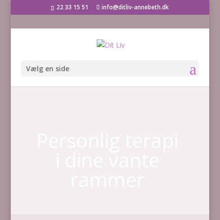
22 33 15 51
info@ditliv-annebeth.dk
Vælg en side
Personlig terapi
i dine vante
rammer