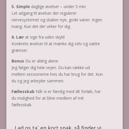
5. Simple
daglige øvelser – under 5 min
Let adgang til øvelser der regulerer
nervesystemet og skaber nye, gode vaner. Ingen
tvang. Kun det der virker for dig.
6. Lær
at sige fra uden skyld
Konkrete øvelser til at mærke dig selv og sætte
grænser.
Bonus
Du er aldrig alene
Jeg følger dig hele vejen. Du kan række ud
mellem sessionerne hvis du har brug for det.
Kun
du og jeg arbejder sammen.
Fællesskab
Når vi er færdig med dit forløb, har
du mulighed for at blive medlem af mit
fællesskab.
Lad os ta´ en kort snak, så finder vi