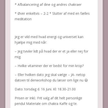
* Afbalancering af dine og andres chakraer
* Øver enkeltvis – 2-2 * Slutter af med en fælles
meditation
Jeg er vild med hvad energi og universet kan
hjælpe mig med når:
– Jeg tvivler lidt på hvad der er et ja eller nej for
mig.
– Hvilke vitaminer der er bedst for min krop?
– Eller hvilken dato jeg skal vælge – JA- netop
datoen til denworkshop du læser om lige nu 😃
Dato: torsdag d. 16 Juni. Kl: 18.30-21.00
Prisen er Inkl.: Frit valg af dit helt personlige
pendul Materiale om chakra Kaffe og te.