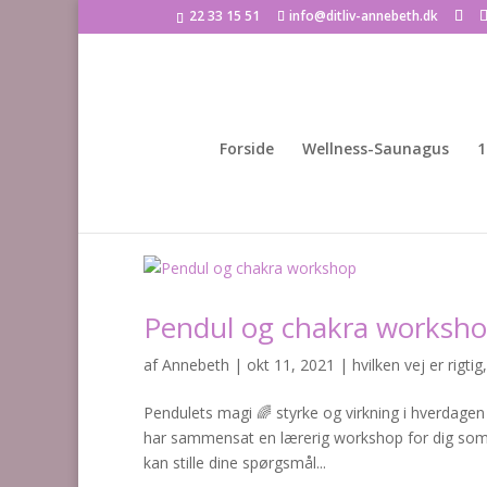
22 33 15 51
info@ditliv-annebeth.dk
Forside
Wellness-Saunagus
1
Pendul og chakra worksh
af
Annebeth
|
okt 11, 2021
|
hvilken vej er rigtig
Pendulets magi 🌈 styrke og virkning i hverdagen
har sammensat en lærerig workshop for dig som v
kan stille dine spørgsmål...