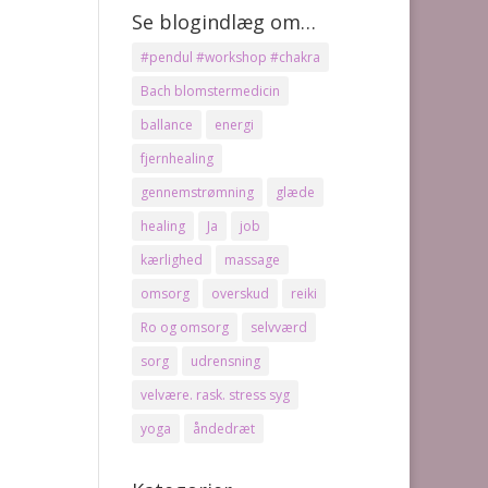
Se blogindlæg om…
#pendul #workshop #chakra
Bach blomstermedicin
ballance
energi
fjernhealing
gennemstrømning
glæde
healing
Ja
job
kærlighed
massage
omsorg
overskud
reiki
Ro og omsorg
selvværd
sorg
udrensning
velvære. rask. stress syg
yoga
åndedræt