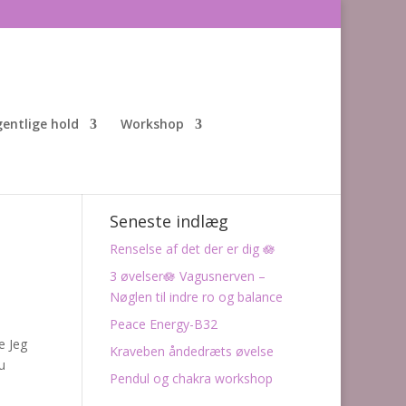
entlige hold
Workshop
Seneste indlæg
Renselse af det der er dig 🪷
3 øvelser🪷 Vagusnerven –
Nøglen til indre ro og balance
Peace Energy-B32
e Jeg
Kraveben åndedræts øvelse
u
Pendul og chakra workshop