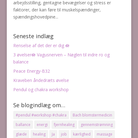
arbejdsstilling, gentagne bevægelser og stress er
faktorer, der kan føre til muskelspændinger,
spændingshovedpine...
Seneste indlæg
Renselse af det der er dig 🪷
3 øvelser🪷 Vagusnerven – Nøglen til indre ro og
balance
Peace Energy-B32
Kraveben åndedræts øvelse
Pendul og chakra workshop
Se blogindlæg om…
#pendul #workshop #chakra
Bach blomstermedicin
ballance
energi
fjernhealing
gennemstrømning
glæde
healing
Ja
job
kærlighed
massage