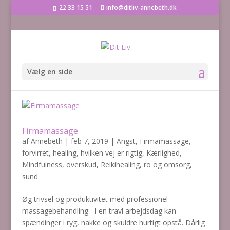
22 33 15 51
info@ditliv-annebeth.dk
Vælg en side
Firmamassage
af
Annebeth
|
feb 7, 2019
|
Angst
,
Firmamassage
,
forvirret
,
healing
,
hvilken vej er rigtig
,
Kærlighed
,
Mindfulness
,
overskud
,
Reikihealing
,
ro og omsorg
,
sund
Øg trivsel og produktivitet med professionel
massagebehandling I en travl arbejdsdag kan
spændinger i ryg, nakke og skuldre hurtigt opstå. Dårlig