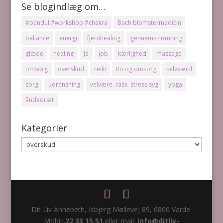
Se blogindlæg om…
#pendul #workshop #chakra
Bach blomstermedicin
ballance
energi
fjernhealing
gennemstrømning
glæde
healing
Ja
job
kærlighed
massage
omsorg
overskud
reiki
Ro og omsorg
selvværd
sorg
udrensning
velvære. rask. stress syg
yoga
åndedræt
Kategorier
Kategorier
Dit Liv Annebeth, Isbjerg Møllevej 89, 6800 Varde.
Mobil:
22 33 15 51
eller mail:
info@ditliv-