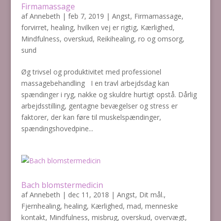
Firmamassage
af
Annebeth
|
feb 7, 2019
|
Angst
,
Firmamassage
,
forvirret
,
healing
,
hvilken vej er rigtig
,
Kærlighed
,
Mindfulness
,
overskud
,
Reikihealing
,
ro og omsorg
,
sund
Øg trivsel og produktivitet med professionel
massagebehandling I en travl arbejdsdag kan
spændinger i ryg, nakke og skuldre hurtigt opstå. Dårlig
arbejdsstilling, gentagne bevægelser og stress er
faktorer, der kan føre til muskelspændinger,
spændingshovedpine...
Bach blomstermedicin
af
Annebeth
|
dec 11, 2018
|
Angst
,
Dit mål.
,
Fjernhealing
,
healing
,
Kærlighed
,
mad
,
menneske
kontakt
,
Mindfulness
,
misbrug
,
overskud
,
overvægt
,