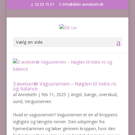
22 33 15 51
info@ditliv-annebeth.dk
Vælg en side
3 øvelser🪷 Vagusnerven – Nøglen til indre ro
og balance
af
Annebeth
|
feb 11, 2025
|
Angst
,
bange
,
overskud
,
sund
,
Vergusnerven
Hvad er vagusnerven? Vagusnerven er en af kroppens
vigtigste og længste nerver. Den udspringer fra
hjernestammen og løber gennem kroppen, hvor den