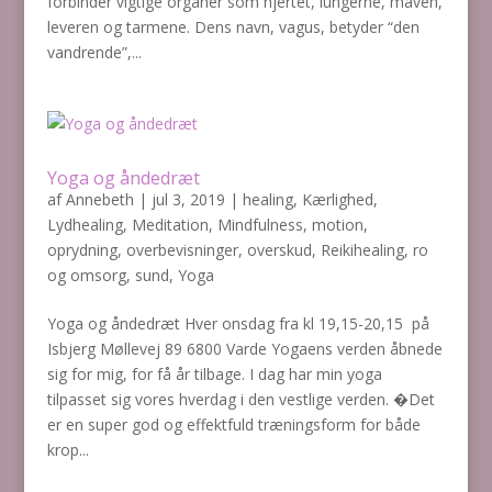
forbinder vigtige organer som hjertet, lungerne, maven,
leveren og tarmene. Dens navn, vagus, betyder “den
vandrende”,...
Yoga og åndedræt
af
Annebeth
|
jul 3, 2019
|
healing
,
Kærlighed
,
Lydhealing
,
Meditation
,
Mindfulness
,
motion
,
oprydning
,
overbevisninger
,
overskud
,
Reikihealing
,
ro
og omsorg
,
sund
,
Yoga
Yoga og åndedræt Hver onsdag fra kl 19,15-20,15 på
Isbjerg Møllevej 89 6800 Varde Yogaens verden åbnede
sig for mig, for få år tilbage. I dag har min yoga
tilpasset sig vores hverdag i den vestlige verden. �Det
er en super god og effektfuld træningsform for både
krop...