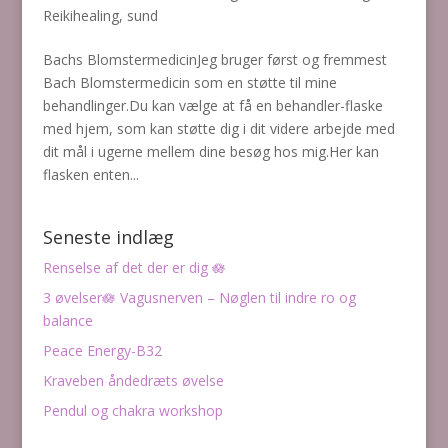
Reikihealing
,
sund
Bachs BlomstermedicinJeg bruger først og fremmest
Bach Blomstermedicin som en støtte til mine
behandlinger.Du kan vælge at få en behandler-flaske
med hjem, som kan støtte dig i dit videre arbejde med
dit mål i ugerne mellem dine besøg hos mig.Her kan
flasken enten...
Seneste indlæg
Renselse af det der er dig 🪷
3 øvelser🪷 Vagusnerven – Nøglen til indre ro og
balance
Peace Energy-B32
Kraveben åndedræts øvelse
Pendul og chakra workshop