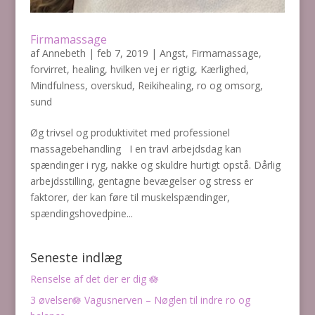
Firmamassage
af
Annebeth
|
feb 7, 2019
|
Angst
,
Firmamassage
,
forvirret
,
healing
,
hvilken vej er rigtig
,
Kærlighed
,
Mindfulness
,
overskud
,
Reikihealing
,
ro og omsorg
,
sund
Øg trivsel og produktivitet med professionel
massagebehandling I en travl arbejdsdag kan
spændinger i ryg, nakke og skuldre hurtigt opstå. Dårlig
arbejdsstilling, gentagne bevægelser og stress er
faktorer, der kan føre til muskelspændinger,
spændingshovedpine...
Seneste indlæg
Renselse af det der er dig 🪷
3 øvelser🪷 Vagusnerven – Nøglen til indre ro og