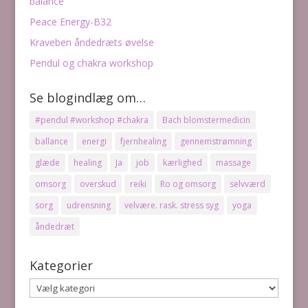
balance
Peace Energy-B32
Kraveben åndedræts øvelse
Pendul og chakra workshop
Se blogindlæg om…
#pendul #workshop #chakra
Bach blomstermedicin
ballance
energi
fjernhealing
gennemstrømning
glæde
healing
Ja
job
kærlighed
massage
omsorg
overskud
reiki
Ro og omsorg
selvværd
sorg
udrensning
velvære. rask. stress syg
yoga
åndedræt
Kategorier
Kategorier