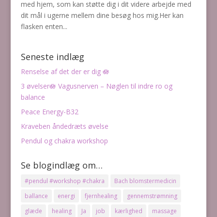
med hjem, som kan støtte dig i dit videre arbejde med
dit mål i ugerne mellem dine besøg hos mig.Her kan
flasken enten...
Seneste indlæg
Renselse af det der er dig 🪷
3 øvelser🪷 Vagusnerven – Nøglen til indre ro og
balance
Peace Energy-B32
Kraveben åndedræts øvelse
Pendul og chakra workshop
Se blogindlæg om…
#pendul #workshop #chakra
Bach blomstermedicin
ballance
energi
fjernhealing
gennemstrømning
glæde
healing
Ja
job
kærlighed
massage