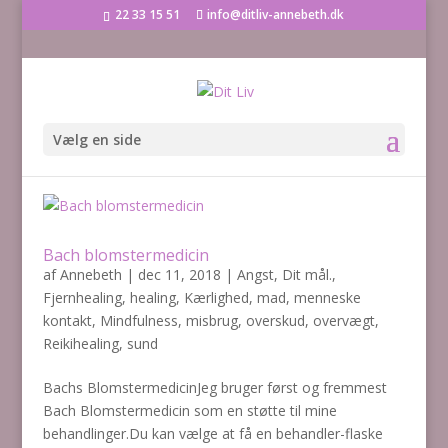
22 33 15 51
info@ditliv-annebeth.dk
Vælg en side
Bach blomstermedicin
af
Annebeth
|
dec 11, 2018
|
Angst
,
Dit mål.
,
Fjernhealing
,
healing
,
Kærlighed
,
mad
,
menneske
kontakt
,
Mindfulness
,
misbrug
,
overskud
,
overvægt
,
Reikihealing
,
sund
Bachs BlomstermedicinJeg bruger først og fremmest
Bach Blomstermedicin som en støtte til mine
behandlinger.Du kan vælge at få en behandler-flaske